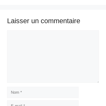
Laisser un commentaire
Commentaire
Nom
E-