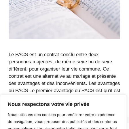
Le PACS est un contrat conclu entre deux
personnes majeures, de même sexe ou de sexe
différent, pour organiser leur vie commune. Ce
contrat est une alternative au mariage et présente
des avantages et des inconvénients. Les avantages
du PACS Le premier avantage du PACS est qu’il est
moins contraignant que le mariage. Contrairement
Nous respectons votre vie privée
au …
Lire la suite
Nous utilisons des cookies pour améliorer votre expérience
de navigation, vous proposer des publicités et des contenus
personnalisés et analyser notre trafic. En cliquant sur « Tout